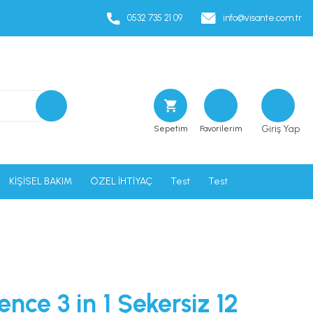
0532 735 21 09
info@visante.com.tr
Giriş Yap
Sepetim
Favorilerim
KİŞİSEL BAKIM
ÖZEL İHTİYAÇ
Test
Test
ence 3 in 1 Şekersiz 12