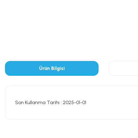
Ürün Bilgisi
Son Kullanma Tarihi : 2025-01-01
Bu ürünün fiyat bilgisi, resim, ürün açıklamalarında ve diğer konularda