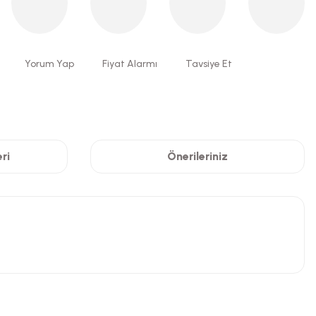
Yorum Yap
Fiyat Alarmı
Tavsiye Et
ri
Önerileriniz
niz.