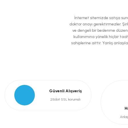
Görüş ve önerileriniz için teşekkür ederiz.
Ürün resmi kalitesiz, bozuk veya görüntülenemiyor.
İnternet sitemizde satışa sunul
Ürün açıklamasında eksik bilgiler bulunuyor.
doktor onayı gerektirmezler. Şirk
ve dengeli bir beslenme düzeni
Ürün bilgilerinde hatalar bulunuyor.
kullanımına yönelik hiçbir taah
Ürün fiyatı diğer sitelerden daha pahalı.
sahiplerine aittir. Yanlış anla
Bu ürüne benzer farklı alternatifler olmalı.
Güvenli Alışveriş
256bit SSL korumalı
H
Anlaş