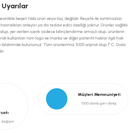
i Uyarılar
inlikle beşeri tıbbi ürün veya ilaç değildir. Reçete ile satılmazlar,
talıkları önleyici ya da tedavi edici özelliği yoktur. Ürünler sağlıklı
up, yer verilen içerik sadece bilinçlendirme amaçlı olup, ürünlerin
arak kullanılan tüm logo ve marka ve diğer patentli haklar ilgili hak
e bildirimde bulununuz. Tüm ürünlerimiz %100 orijinal olup T.C. Gıda
ır.
Müşteri Memnuniyeti
%100 olumlu geri dönüş
rsatı
e değişim