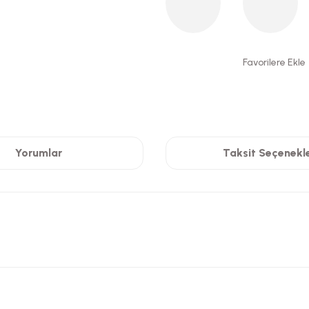
Yorumlar
Taksit Seçenekle
 yetersiz gördüğünüz noktaları öneri formunu kullanarak tarafımıza iletebilirsi