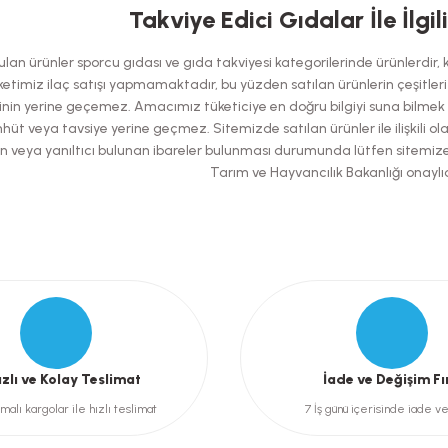
Takviye Edici Gıdalar İle İlgil
Bu ürüne ilk yorumu siz yapın!
an ürünler sporcu gıdası ve gıda takviyesi kategorilerinde ürünlerdir, kes
Yorum Yaz
etimiz ilaç satışı yapmamaktadır, bu yüzden satılan ürünlerin çeşitleri has
nin yerine geçemez. Amacımız tüketiciye en doğru bilgiyi suna bilmek ol
hüt veya tavsiye yerine geçmez. Sitemizde satılan ürünler ile ilişkili ol
şılan veya yanıltıcı bulunan ibareler bulunması durumunda lütfen sitemiz
Tarım ve Hayvancılık Bakanlığı onaylıd
Gönder
ızlı ve Kolay Teslimat
İade ve Değişim Fı
malı kargolar ile hızlı teslimat
7 İş günü içerisinde iade v