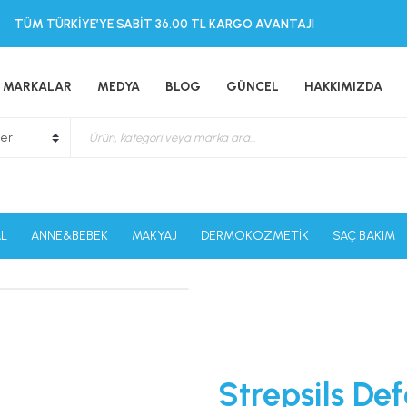
TÜM TÜRKİYE’YE SABİT 36.00 TL KARGO AVANTAJI
MARKALAR
MEDYA
BLOG
GÜNCEL
HAKKIMIZDA
L
ANNE&BEBEK
MAKYAJ
DERMOKOZMETİK
SAÇ BAKIM
Strepsils Def