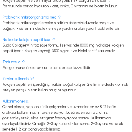
kolajen peptiti ve ve 1 milyar probiyotik mikroorganizma içerir.
Formülünde ayrıca hyaluronik asit, çinko, C vitamini ve biotin bulunur.
Probiyotik mikroorganizma nedir?
Probiyotik mikroorganizmalar sindirim sistemini düzenlemeye ve
bağışıklık sistemini desteklemeye yardımcı olan yararlı bakterilerdir.
Ne kadar kolajen peptit içerir?
Suda Collagen®’in toz saşe formu, 1 servisinde 8000 mg hidrolize kolajen
peptit içerir. Kolajen kaynağı %100 sığırdır ve Helal sertifikası vardır.
Tadı nasıldır?
Mango mandalina aroması ile son derece lezzetlidir.
Kimler kullanabilir?
Kolajen peptitleri içerdiği için cildin doğal kolajen üretimine destek olmak
isteyen yetişkinlerin kullanımı için uygundur.
Kullanım önerisi;
Genel olarak, yapılan klinik çalışmalar ve uzmanlar en az 8-12 hafta
aralıksız kullanılmasını tavsiye ediyor. Bu süreden sonra cildinizi
gözlemleyerek, elde ettiğiniz faydaya göre sonraki kullanımları
ayarlayabilirsiniz. Örneğin 2-3 ay kullandıktan sonra, 2-3 ay ara vererek
senede 1-2 kür daha yapabilirsiniz.