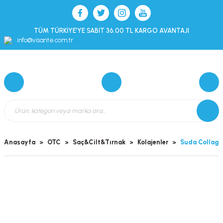
TÜM TÜRKİYE’YE SABİT 36.00 TL KARGO AVANTAJI
info@visante.com.tr
Anasayfa
OTC
Saç&Cilt&Tırnak
Kolajenler
Suda Collage