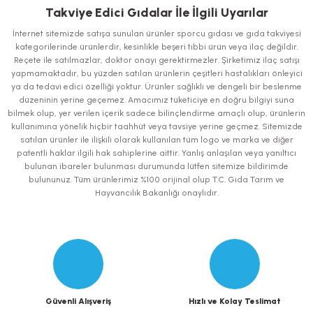
iletebilirsiniz.
Takviye Edici Gıdalar İle İlgili Uyarılar
Görüş ve önerileriniz için teşekkür ederiz.
İnternet sitemizde satışa sunulan ürünler sporcu gıdası ve gıda takviyesi
kategorilerinde ürünlerdir, kesinlikle beşeri tıbbi ürün veya ilaç değildir.
Ürün resmi kalitesiz, bozuk veya görüntülenemiyor.
Reçete ile satılmazlar, doktor onayı gerektirmezler. Şirketimiz ilaç satışı
yapmamaktadır, bu yüzden satılan ürünlerin çeşitleri hastalıkları önleyici
Ürün açıklamasında eksik bilgiler bulunuyor.
ya da tedavi edici özelliği yoktur. Ürünler sağlıklı ve dengeli bir beslenme
Ürün bilgilerinde hatalar bulunuyor.
düzeninin yerine geçemez. Amacımız tüketiciye en doğru bilgiyi suna
bilmek olup, yer verilen içerik sadece bilinçlendirme amaçlı olup, ürünlerin
Ürün fiyatı diğer sitelerden daha pahalı.
kullanımına yönelik hiçbir taahhüt veya tavsiye yerine geçmez. Sitemizde
Bu ürüne benzer farklı alternatifler olmalı.
satılan ürünler ile ilişkili olarak kullanılan tüm logo ve marka ve diğer
patentli haklar ilgili hak sahiplerine aittir. Yanlış anlaşılan veya yanıltıcı
bulunan ibareler bulunması durumunda lütfen sitemize bildirimde
bulununuz. Tüm ürünlerimiz %100 orijinal olup T.C. Gıda Tarım ve
Hayvancılık Bakanlığı onaylıdır.
Gönder
Güvenli Alışveriş
Hızlı ve Kolay Teslimat