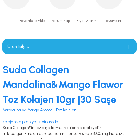
Yorum Yap
Fiyat Alarmı
Tavsiye Et
Ürün Bilgisi
Suda Collagen
Mandalina&Mango Flawor
Toz Kolajen 10gr |30 Saşe
Mandalina Ve Mango Aromalı Toz Kolejen
Kolajen ve probiyotik bir arada
Suda Collagen®’in toz saşe formu, kolajen ve probiyotik
mikroorganizmaları beraber sunar. Her servisinde 8000 mg hidrolize