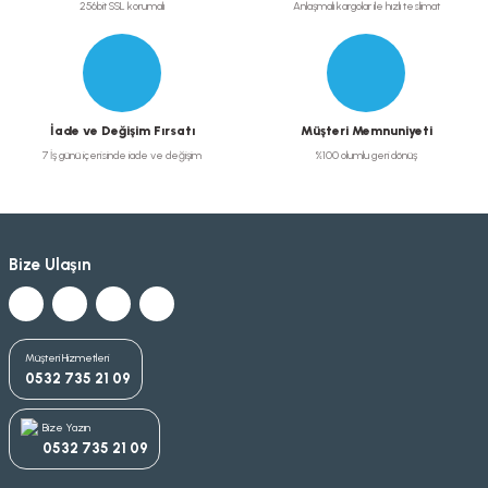
256bit SSL korumalı
Anlaşmalı kargolar ile hızlı teslimat
İade ve Değişim Fırsatı
Müşteri Memnuniyeti
7 İş günü içerisinde iade ve değişim
%100 olumlu geri dönüş
Bize Ulaşın
Müşteri Hizmetleri
0532 735 21 09
Bize Yazın
0532 735 21 09