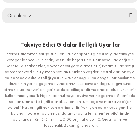
Bu ürüne ilk yorumu siz yapın!
Önerileriniz
Yorum Yaz
Bu ürünün fiyat bilgisi, resim, ürün açıklamalarında ve diğer konularda
yetersiz gördüğünüz noktaları öneri formunu kullanarak tarafımıza
iletebilirsiniz.
Takviye Edici Gıdalar İle İlgili Uyarılar
Görüş ve önerileriniz için teşekkür ederiz.
İnternet sitemizde satışa sunulan ürünler sporcu gıdası ve gıda takviyesi
kategorilerinde ürünlerdir, kesinlikle beşeri tıbbi ürün veya ilaç değildir.
Ürün resmi kalitesiz, bozuk veya görüntülenemiyor.
Reçete ile satılmazlar, doktor onayı gerektirmezler. Şirketimiz ilaç satışı
yapmamaktadır, bu yüzden satılan ürünlerin çeşitleri hastalıkları önleyici
Ürün açıklamasında eksik bilgiler bulunuyor.
ya da tedavi edici özelliği yoktur. Ürünler sağlıklı ve dengeli bir beslenme
Ürün bilgilerinde hatalar bulunuyor.
düzeninin yerine geçemez. Amacımız tüketiciye en doğru bilgiyi suna
bilmek olup, yer verilen içerik sadece bilinçlendirme amaçlı olup, ürünlerin
Ürün fiyatı diğer sitelerden daha pahalı.
kullanımına yönelik hiçbir taahhüt veya tavsiye yerine geçmez. Sitemizde
Bu ürüne benzer farklı alternatifler olmalı.
satılan ürünler ile ilişkili olarak kullanılan tüm logo ve marka ve diğer
patentli haklar ilgili hak sahiplerine aittir. Yanlış anlaşılan veya yanıltıcı
bulunan ibareler bulunması durumunda lütfen sitemize bildirimde
bulununuz. Tüm ürünlerimiz %100 orijinal olup T.C. Gıda Tarım ve
Hayvancılık Bakanlığı onaylıdır.