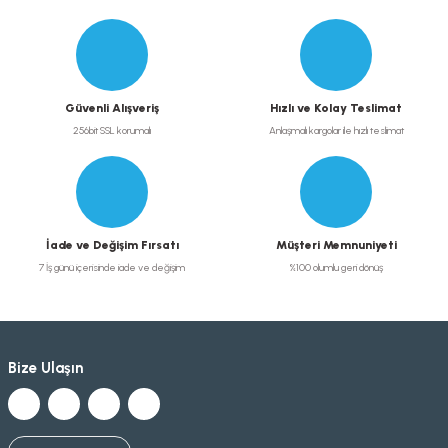
Gönder
Güvenli Alışveriş
Hızlı ve Kolay Teslimat
256bit SSL korumalı
Anlaşmalı kargolar ile hızlı teslimat
İade ve Değişim Fırsatı
Müşteri Memnuniyeti
7 İş günü içerisinde iade ve değişim
%100 olumlu geri dönüş
Bize Ulaşın