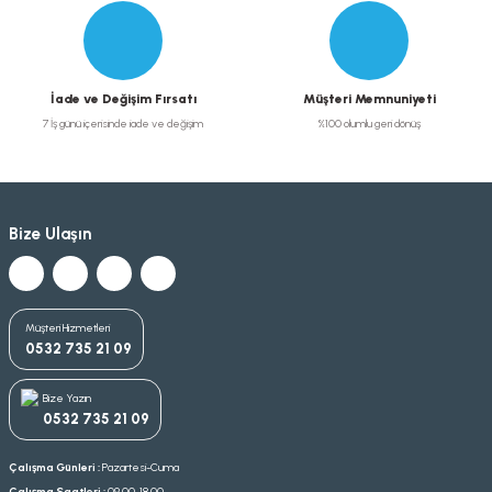
İade ve Değişim Fırsatı
Müşteri Memnuniyeti
7 İş günü içerisinde iade ve değişim
%100 olumlu geri dönüş
Bize Ulaşın
Müşteri Hizmetleri
0532 735 21 09
Bize Yazın
0532 735 21 09
Çalışma Günleri :
Pazartesi-Cuma
Çalışma Saatleri :
09.00-18.00