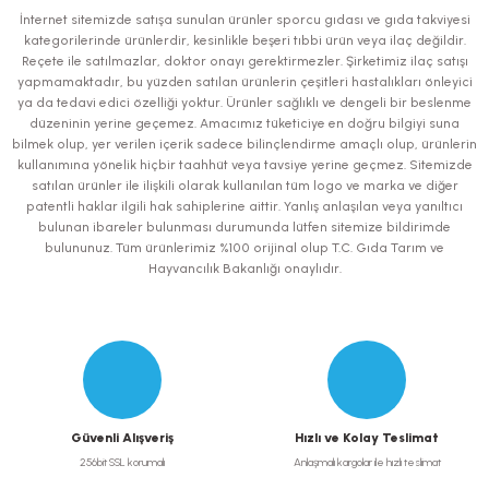
Görüş ve önerileriniz için teşekkür ederiz.
İnternet sitemizde satışa sunulan ürünler sporcu gıdası ve gıda takviyesi
kategorilerinde ürünlerdir, kesinlikle beşeri tıbbi ürün veya ilaç değildir.
Ürün resmi kalitesiz, bozuk veya görüntülenemiyor.
Reçete ile satılmazlar, doktor onayı gerektirmezler. Şirketimiz ilaç satışı
yapmamaktadır, bu yüzden satılan ürünlerin çeşitleri hastalıkları önleyici
Ürün açıklamasında eksik bilgiler bulunuyor.
ya da tedavi edici özelliği yoktur. Ürünler sağlıklı ve dengeli bir beslenme
Ürün bilgilerinde hatalar bulunuyor.
düzeninin yerine geçemez. Amacımız tüketiciye en doğru bilgiyi suna
bilmek olup, yer verilen içerik sadece bilinçlendirme amaçlı olup, ürünlerin
Ürün fiyatı diğer sitelerden daha pahalı.
kullanımına yönelik hiçbir taahhüt veya tavsiye yerine geçmez. Sitemizde
Bu ürüne benzer farklı alternatifler olmalı.
satılan ürünler ile ilişkili olarak kullanılan tüm logo ve marka ve diğer
patentli haklar ilgili hak sahiplerine aittir. Yanlış anlaşılan veya yanıltıcı
bulunan ibareler bulunması durumunda lütfen sitemize bildirimde
bulununuz. Tüm ürünlerimiz %100 orijinal olup T.C. Gıda Tarım ve
Hayvancılık Bakanlığı onaylıdır.
Gönder
Güvenli Alışveriş
Hızlı ve Kolay Teslimat
256bit SSL korumalı
Anlaşmalı kargolar ile hızlı teslimat