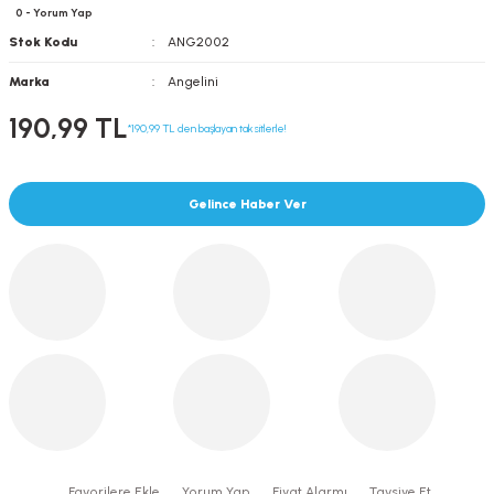
0 - Yorum Yap
Stok Kodu
ANG2002
Marka
Angelini
190,99 TL
*190,99 TL den başlayan taksitlerle!
Gelince Haber Ver
Yorum Yap
Fiyat Alarmı
Tavsiye Et