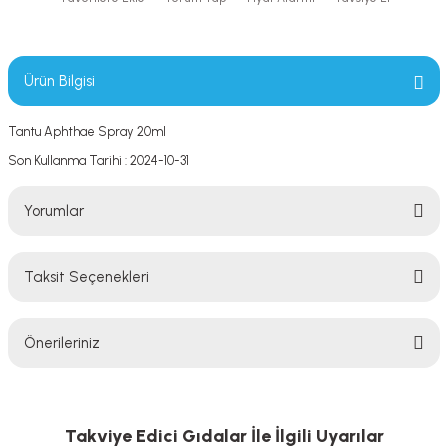
Ürün Bilgisi
Tantu Aphthae Spray 20ml
Son Kullanma Tarihi : 2024-10-31
Yorumlar
Taksit Seçenekleri
Bu ürüne ilk yorumu siz yapın!
Önerileriniz
Yorum Yaz
Bu ürünün fiyat bilgisi, resim, ürün açıklamalarında ve diğer konularda
yetersiz gördüğünüz noktaları öneri formunu kullanarak tarafımıza
iletebilirsiniz.
Takviye Edici Gıdalar İle İlgili Uyarılar