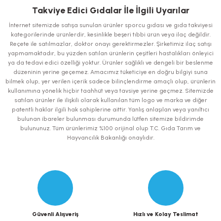
iletebilirsiniz.
Takviye Edici Gıdalar İle İlgili Uyarılar
Görüş ve önerileriniz için teşekkür ederiz.
İnternet sitemizde satışa sunulan ürünler sporcu gıdası ve gıda takviyesi
kategorilerinde ürünlerdir, kesinlikle beşeri tıbbi ürün veya ilaç değildir.
Ürün resmi kalitesiz, bozuk veya görüntülenemiyor.
Reçete ile satılmazlar, doktor onayı gerektirmezler. Şirketimiz ilaç satışı
yapmamaktadır, bu yüzden satılan ürünlerin çeşitleri hastalıkları önleyici
Ürün açıklamasında eksik bilgiler bulunuyor.
ya da tedavi edici özelliği yoktur. Ürünler sağlıklı ve dengeli bir beslenme
Ürün bilgilerinde hatalar bulunuyor.
düzeninin yerine geçemez. Amacımız tüketiciye en doğru bilgiyi suna
bilmek olup, yer verilen içerik sadece bilinçlendirme amaçlı olup, ürünlerin
Ürün fiyatı diğer sitelerden daha pahalı.
kullanımına yönelik hiçbir taahhüt veya tavsiye yerine geçmez. Sitemizde
Bu ürüne benzer farklı alternatifler olmalı.
satılan ürünler ile ilişkili olarak kullanılan tüm logo ve marka ve diğer
patentli haklar ilgili hak sahiplerine aittir. Yanlış anlaşılan veya yanıltıcı
bulunan ibareler bulunması durumunda lütfen sitemize bildirimde
bulununuz. Tüm ürünlerimiz %100 orijinal olup T.C. Gıda Tarım ve
Hayvancılık Bakanlığı onaylıdır.
Gönder
Güvenli Alışveriş
Hızlı ve Kolay Teslimat