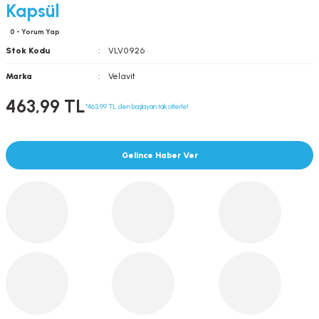
Kapsül
0 - Yorum Yap
Stok Kodu
VLV0926
Marka
Velavit
463,99 TL
*463,99 TL den başlayan taksitlerle!
Gelince Haber Ver