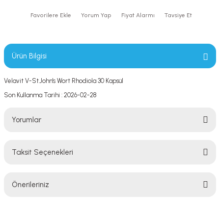
Yorum Yap
Fiyat Alarmı
Tavsiye Et
Ürün Bilgisi
Velavit V-St.John's Wort Rhodiola 30 Kapsül
Son Kullanma Tarihi : 2026-02-28
Yorumlar
Taksit Seçenekleri
Bu ürüne ilk yorumu siz yapın!
Önerileriniz
Yorum Yaz
Bu ürünün fiyat bilgisi, resim, ürün açıklamalarında ve diğer konularda
yetersiz gördüğünüz noktaları öneri formunu kullanarak tarafımıza