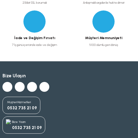
256bit SSL korumalı
Anlaşmalı kargolar ile hızlı teslimat
İade ve Değişim Fırsatı
Müşteri Memnuniyeti
7 İş günü içerisinde iade ve değişim
%100 olumlu geri dönüş
Bize Ulaşın
Müşteri Hizmetleri
0532 735 21 09
Bize Yazın
0532 735 21 09