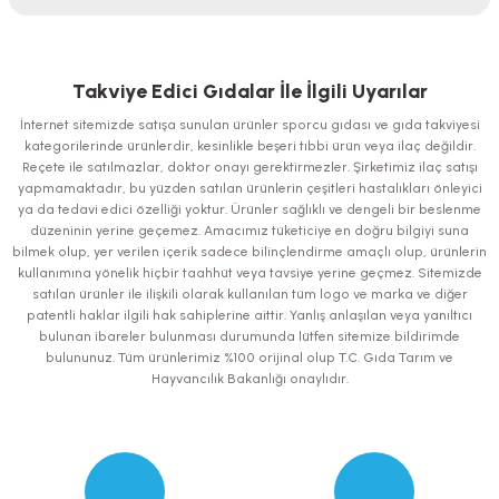
Bu ürünün fiyat bilgisi, resim, ürün açıklamalarında ve diğer konularda
yetersiz gördüğünüz noktaları öneri formunu kullanarak tarafımıza
iletebilirsiniz.
Takviye Edici Gıdalar İle İlgili Uyarılar
Görüş ve önerileriniz için teşekkür ederiz.
İnternet sitemizde satışa sunulan ürünler sporcu gıdası ve gıda takviyesi
kategorilerinde ürünlerdir, kesinlikle beşeri tıbbi ürün veya ilaç değildir.
Ürün resmi kalitesiz, bozuk veya görüntülenemiyor.
Reçete ile satılmazlar, doktor onayı gerektirmezler. Şirketimiz ilaç satışı
yapmamaktadır, bu yüzden satılan ürünlerin çeşitleri hastalıkları önleyici
Ürün açıklamasında eksik bilgiler bulunuyor.
ya da tedavi edici özelliği yoktur. Ürünler sağlıklı ve dengeli bir beslenme
Ürün bilgilerinde hatalar bulunuyor.
düzeninin yerine geçemez. Amacımız tüketiciye en doğru bilgiyi suna
bilmek olup, yer verilen içerik sadece bilinçlendirme amaçlı olup, ürünlerin
Ürün fiyatı diğer sitelerden daha pahalı.
kullanımına yönelik hiçbir taahhüt veya tavsiye yerine geçmez. Sitemizde
Bu ürüne benzer farklı alternatifler olmalı.
satılan ürünler ile ilişkili olarak kullanılan tüm logo ve marka ve diğer
patentli haklar ilgili hak sahiplerine aittir. Yanlış anlaşılan veya yanıltıcı
bulunan ibareler bulunması durumunda lütfen sitemize bildirimde
bulununuz. Tüm ürünlerimiz %100 orijinal olup T.C. Gıda Tarım ve
Hayvancılık Bakanlığı onaylıdır.
Gönder