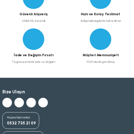
Güvenli Alışveriş
Hızlı ve Kolay Teslimat
256bit SSL korumalı
Anlaşmalı kargolar ile hızlı teslimat
İade ve Değişim Fırsatı
Müşteri Memnuniyeti
7 İş günü içerisinde iade ve değişim
%100 olumlu geri dönüş
Bize Ulaşın
Müşteri Hizmetleri
0532 735 21 09