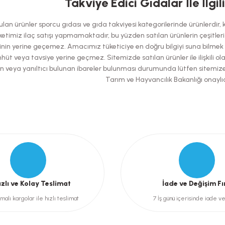
Takviye Edici Gıdalar İle İlgil
Bu ürüne ilk yorumu siz yapın!
an ürünler sporcu gıdası ve gıda takviyesi kategorilerinde ürünlerdir, kes
Yorum Yaz
etimiz ilaç satışı yapmamaktadır, bu yüzden satılan ürünlerin çeşitleri has
nin yerine geçemez. Amacımız tüketiciye en doğru bilgiyi suna bilmek ol
hüt veya tavsiye yerine geçmez. Sitemizde satılan ürünler ile ilişkili ol
şılan veya yanıltıcı bulunan ibareler bulunması durumunda lütfen sitemiz
Tarım ve Hayvancılık Bakanlığı onaylıd
Gönder
ızlı ve Kolay Teslimat
İade ve Değişim Fı
malı kargolar ile hızlı teslimat
7 İş günü içerisinde iade v