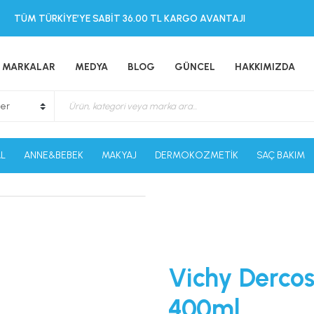
TÜM TÜRKİYE’YE SABİT 36.00 TL KARGO AVANTAJI
MARKALAR
MEDYA
BLOG
GÜNCEL
HAKKIMIZDA
L
ANNE&BEBEK
MAKYAJ
DERMOKOZMETİK
SAÇ BAKIM
Vichy Derco
400ml