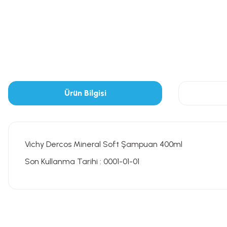
Ürün Bilgisi
Vichy Dercos Mineral Soft Şampuan 400ml
Son Kullanma Tarihi : 0001-01-01
Bu ürünün fiyat bilgisi, resim, ürün açıklamalarında ve diğer konularda
Görüş ve önerileriniz için teşekkür ederiz.