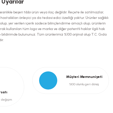
i Uyarılar
inlikle beşeri tıbbi ürün veya ilaç değildir. Reçete ile satılmazlar,
talıkları önleyici ya da tedavi edici özelliği yoktur. Ürünler sağlıklı
up, yer verilen içerik sadece bilinçlendirme amaçlı olup, ürünlerin
arak kullanılan tüm logo ve marka ve diğer patentli haklar ilgili hak
e bildirimde bulununuz. Tüm ürünlerimiz %100 orijinal olup T.C. Gıda
ır.
Müşteri Memnuniyeti
%100 olumlu geri dönüş
rsatı
e değişim