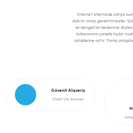
Ürün resmi kalitesiz, bozuk veya görüntülenemiyor.
İnternet sitemizde satışa sunul
Ürün açıklamasında eksik bilgiler bulunuyor.
doktor onayı gerektirmezler. Şirk
ve dengeli bir beslenme düzeni
Ürün bilgilerinde hatalar bulunuyor.
kullanımına yönelik hiçbir taah
Ürün fiyatı diğer sitelerden daha pahalı.
sahiplerine aittir. Yanlış anla
Bu ürüne benzer farklı alternatifler olmalı.
Güvenli Alışveriş
256bit SSL korumalı
H
Anlaş