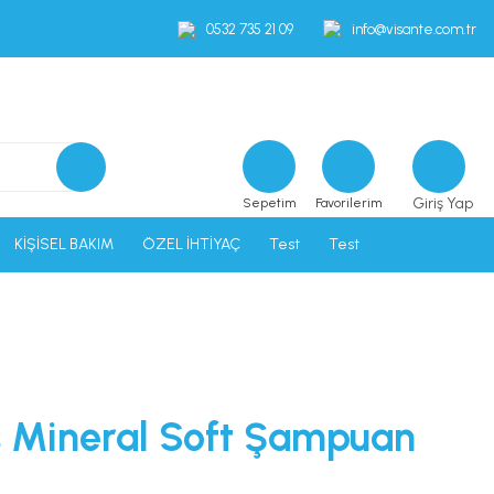
0532 735 21 09
info@visante.com.tr
Giriş Yap
Sepetim
Favorilerim
KİŞİSEL BAKIM
ÖZEL İHTİYAÇ
Test
Test
s Mineral Soft Şampuan