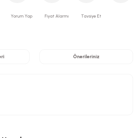
Yorum Yap
Fiyat Alarmı
Tavsiye Et
ri
Önerileriniz
niz.