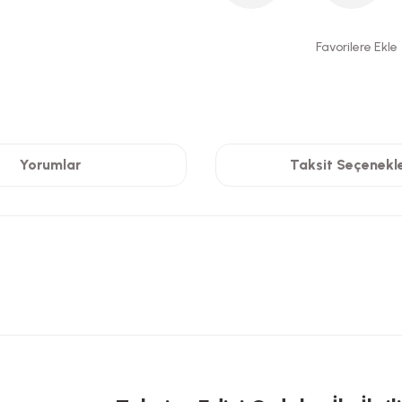
Yorumlar
Taksit Seçenekle
 yetersiz gördüğünüz noktaları öneri formunu kullanarak tarafımıza iletebilirsi