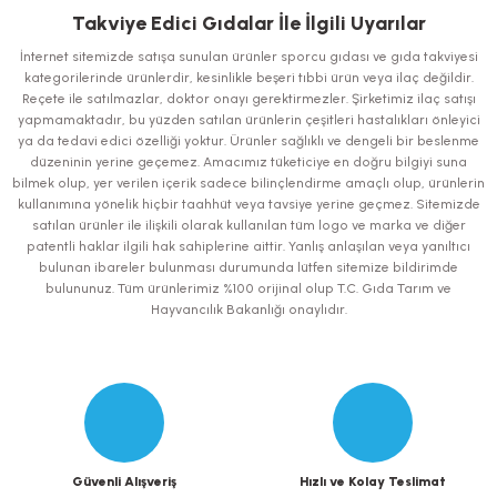
iletebilirsiniz.
Takviye Edici Gıdalar İle İlgili Uyarılar
Görüş ve önerileriniz için teşekkür ederiz.
İnternet sitemizde satışa sunulan ürünler sporcu gıdası ve gıda takviyesi
kategorilerinde ürünlerdir, kesinlikle beşeri tıbbi ürün veya ilaç değildir.
Ürün resmi kalitesiz, bozuk veya görüntülenemiyor.
Reçete ile satılmazlar, doktor onayı gerektirmezler. Şirketimiz ilaç satışı
yapmamaktadır, bu yüzden satılan ürünlerin çeşitleri hastalıkları önleyici
Ürün açıklamasında eksik bilgiler bulunuyor.
ya da tedavi edici özelliği yoktur. Ürünler sağlıklı ve dengeli bir beslenme
Ürün bilgilerinde hatalar bulunuyor.
düzeninin yerine geçemez. Amacımız tüketiciye en doğru bilgiyi suna
bilmek olup, yer verilen içerik sadece bilinçlendirme amaçlı olup, ürünlerin
Ürün fiyatı diğer sitelerden daha pahalı.
kullanımına yönelik hiçbir taahhüt veya tavsiye yerine geçmez. Sitemizde
Bu ürüne benzer farklı alternatifler olmalı.
satılan ürünler ile ilişkili olarak kullanılan tüm logo ve marka ve diğer
patentli haklar ilgili hak sahiplerine aittir. Yanlış anlaşılan veya yanıltıcı
bulunan ibareler bulunması durumunda lütfen sitemize bildirimde
bulununuz. Tüm ürünlerimiz %100 orijinal olup T.C. Gıda Tarım ve
Hayvancılık Bakanlığı onaylıdır.
Gönder
Güvenli Alışveriş
Hızlı ve Kolay Teslimat