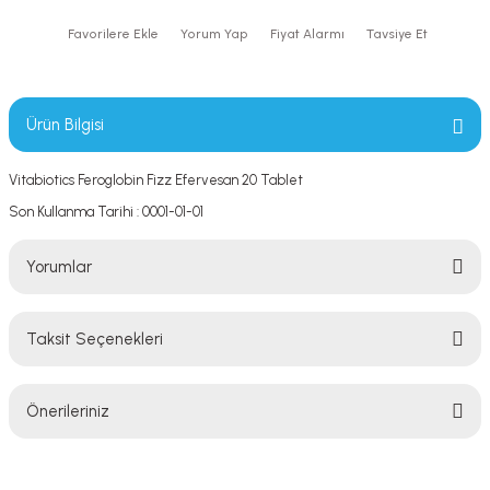
Yorum Yap
Fiyat Alarmı
Tavsiye Et
Ürün Bilgisi
Vitabiotics Feroglobin Fizz Efervesan 20 Tablet
Son Kullanma Tarihi : 0001-01-01
Yorumlar
Taksit Seçenekleri
Bu ürüne ilk yorumu siz yapın!
Önerileriniz
Yorum Yaz
Bu ürünün fiyat bilgisi, resim, ürün açıklamalarında ve diğer konularda
yetersiz gördüğünüz noktaları öneri formunu kullanarak tarafımıza