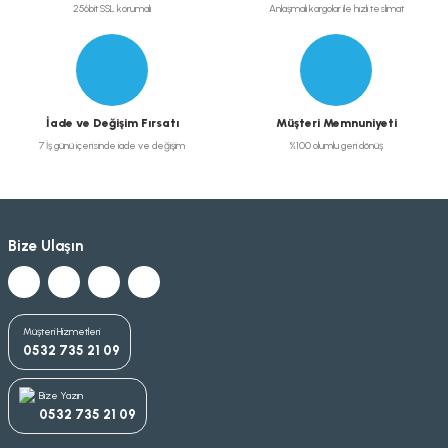
256bit SSL korumalı
Anlaşmalı kargolar ile hızlı teslimat
İade ve Değişim Fırsatı
Müşteri Memnuniyeti
7 İş günü içerisinde iade ve değişim
%100 olumlu geri dönüş
Bize Ulaşın
Müşteri Hizmetleri
0532 735 21 09
Bize Yazın
0532 735 21 09