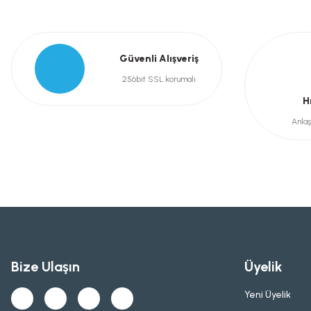
Güvenli Alışveriş
256bit SSL korumalı
H
Anlaş
Bize Ulaşın
Üyelik
Yeni Üyelik