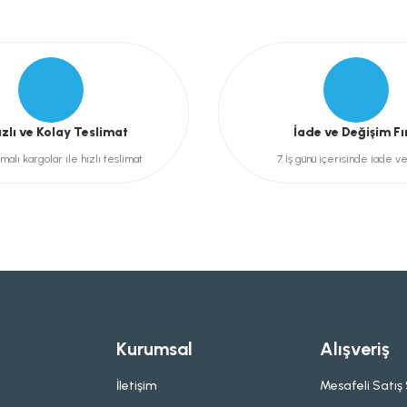
Gönder
ızlı ve Kolay Teslimat
İade ve Değişim Fı
malı kargolar ile hızlı teslimat
7 İş günü içerisinde iade v
Kurumsal
Alışveriş
İletişim
Mesafeli Satış