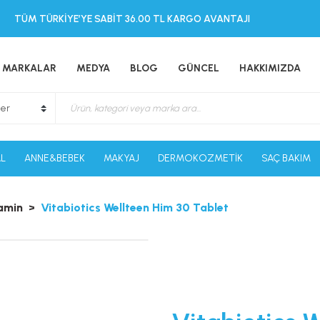
TÜM TÜRKİYE’YE SABİT 36.00 TL KARGO AVANTAJI
MARKALAR
MEDYA
BLOG
GÜNCEL
HAKKIMIZDA
L
ANNE&BEBEK
MAKYAJ
DERMOKOZMETİK
SAÇ BAKIM
amin
Vitabiotics Wellteen Him 30 Tablet