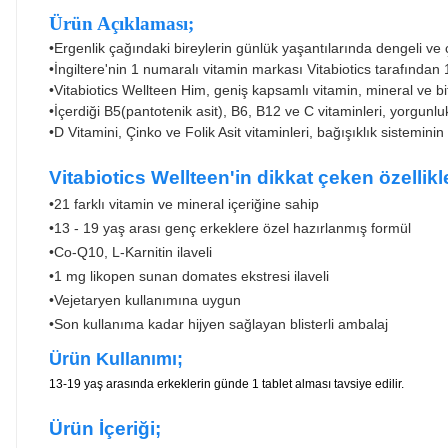
Ürün Açıklaması;
•Ergenlik çağındaki bireylerin günlük yaşantılarında dengeli ve 
•
İngiltere'nin 1 numaralı vitamin markası Vitabiotics tarafından
•
Vitabiotics Wellteen Him, geniş kapsamlı vitamin, mineral ve bit
•
İçerdiği B5(pantotenik asit), B6, B12 ve C vitaminleri, yorgunl
•
D Vitamini, Çinko ve Folik Asit vitaminleri, bağışıklık sistemin
Vitabiotics Wellteen'
in dikkat çeken özellikle
•21 farklı vitamin ve mineral içeriğine sahip
•
13 - 19 yaş arası genç erkeklere özel hazırlanmış formül
•
Co-Q10, L-Karnitin ilaveli
•
1 mg likopen sunan domates ekstresi ilaveli
•
Vejetaryen kullanımına uygun
•
Son kullanıma kadar hijyen sağlayan blisterli ambalaj
Ürün Kullanımı;
13-19 yaş arasında erkeklerin günde 1 tablet alması tavsiye edilir.
Ürün İçeriği;