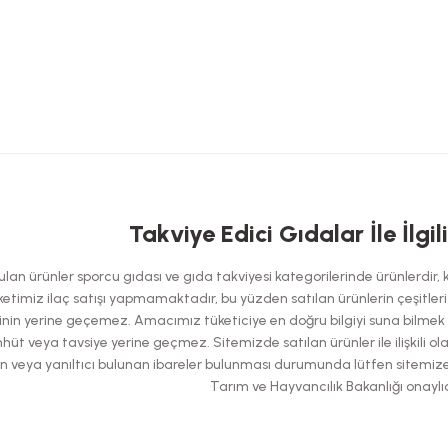
 yetersiz gördüğünüz noktaları öneri formunu kullanarak tarafımıza iletebilirsi
Takviye Edici Gıdalar İle İlgil
Bu ürüne ilk yorumu siz yapın!
an ürünler sporcu gıdası ve gıda takviyesi kategorilerinde ürünlerdir, kes
Yorum Yaz
etimiz ilaç satışı yapmamaktadır, bu yüzden satılan ürünlerin çeşitleri has
nin yerine geçemez. Amacımız tüketiciye en doğru bilgiyi suna bilmek ol
hüt veya tavsiye yerine geçmez. Sitemizde satılan ürünler ile ilişkili ol
şılan veya yanıltıcı bulunan ibareler bulunması durumunda lütfen sitemiz
Tarım ve Hayvancılık Bakanlığı onaylıd