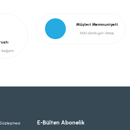
Müşteri Memnuniyeti
%100 olumlu geri dönüş
rsatı
e değişim
E-Bülten Abonelik
 Sözleşmesi