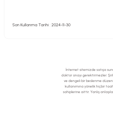
Son Kullanma Tarihi : 2024-11-30
Bu ürünün fiyat bilgisi, resim, ürün açıklamalarında ve diğer konularda
Görüş ve önerileriniz için teşekkür ederiz.
Ürün resmi kalitesiz, bozuk veya görüntülenemiyor.
İnternet sitemizde satışa sunul
Ürün açıklamasında eksik bilgiler bulunuyor.
doktor onayı gerektirmezler. Şirk
ve dengeli bir beslenme düzeni
Ürün bilgilerinde hatalar bulunuyor.
kullanımına yönelik hiçbir taah
Ürün fiyatı diğer sitelerden daha pahalı.
sahiplerine aittir. Yanlış anla
Bu ürüne benzer farklı alternatifler olmalı.