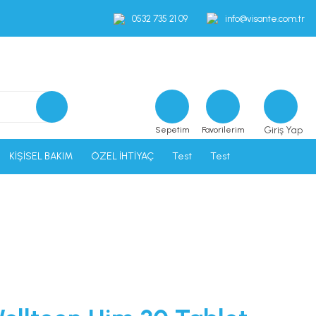
0532 735 21 09
info@visante.com.tr
Giriş Yap
Sepetim
Favorilerim
KİŞİSEL BAKIM
ÖZEL İHTİYAÇ
Test
Test