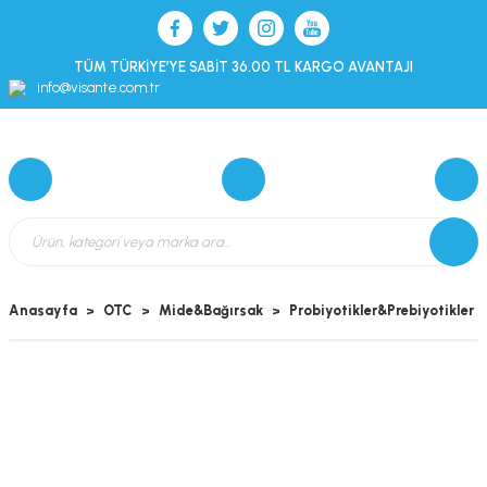
TÜM TÜRKİYE’YE SABİT 36.00 TL KARGO AVANTAJI
info@visante.com.tr
Anasayfa
OTC
Mide&Bağırsak
Probiyotikler&Prebiyotikler