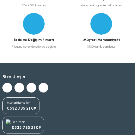
256bit SSL korumalı
Anlaşmalı kargolar ile hızlı teslimat
İade ve Değişim Fırsatı
Müşteri Memnuniyeti
7 İş günü içerisinde iade ve değişim
%100 olumlu geri dönüş
Bize Ulaşın
Müşteri Hizmetleri
0532 735 21 09
Bize Yazın
0532 735 21 09