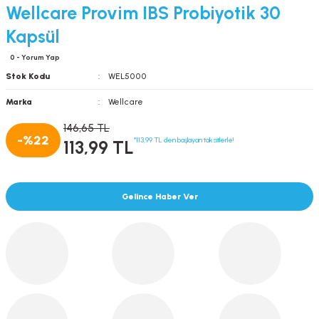
Wellcare Provim IBS Probiyotik 30
Kapsül
0 - Yorum Yap
Stok Kodu
WEL5000
Marka
Wellcare
146,65 TL
-%22
*113,99 TL den başlayan taksitlerle!
113,99 TL
Gelince Haber Ver