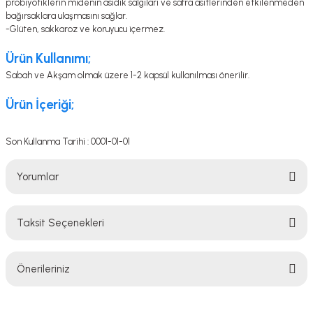
probiyotiklerin midenin asidik salgıları ve safra asitlerinden etkilenmeden
bağırsaklara ulaşmasını sağlar.
-Glüten, sakkaroz ve koruyucu içermez.
Ürün Kullanımı;
Sabah ve Akşam olmak üzere 1-2 kapsül kullanılması önerilir.
Ürün İçeriği;
Son Kullanma Tarihi : 0001-01-01
Yorumlar
Taksit Seçenekleri
Bu ürüne ilk yorumu siz yapın!
Önerileriniz
Yorum Yaz
Bu ürünün fiyat bilgisi, resim, ürün açıklamalarında ve diğer konularda