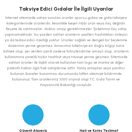
yetersiz gördüğünüz noktaları öneri formunu kullanarak tarafımıza
iletebilirsiniz.
Takviye Edici Gıdalar İle İlgili Uyarılar
Görüş ve önerileriniz için teşekkür ederiz.
İnternet sitemizde satışa sunulan ürünler sporcu gıdası ve gıda takviyesi
kategorilerinde ürünlerdir, kesinlikle beşeri tıbbi ürün veya ilaç değildir.
Ürün resmi kalitesiz, bozuk veya görüntülenemiyor.
Reçete ile satılmazlar, doktor onayı gerektirmezler. Şirketimiz ilaç satışı
yapmamaktadır, bu yüzden satılan ürünlerin çeşitleri hastalıkları önleyici
Ürün açıklamasında eksik bilgiler bulunuyor.
ya da tedavi edici özelliği yoktur. Ürünler sağlıklı ve dengeli bir beslenme
Ürün bilgilerinde hatalar bulunuyor.
düzeninin yerine geçemez. Amacımız tüketiciye en doğru bilgiyi suna
bilmek olup, yer verilen içerik sadece bilinçlendirme amaçlı olup, ürünlerin
Ürün fiyatı diğer sitelerden daha pahalı.
kullanımına yönelik hiçbir taahhüt veya tavsiye yerine geçmez. Sitemizde
Bu ürüne benzer farklı alternatifler olmalı.
satılan ürünler ile ilişkili olarak kullanılan tüm logo ve marka ve diğer
patentli haklar ilgili hak sahiplerine aittir. Yanlış anlaşılan veya yanıltıcı
bulunan ibareler bulunması durumunda lütfen sitemize bildirimde
bulununuz. Tüm ürünlerimiz %100 orijinal olup T.C. Gıda Tarım ve
Hayvancılık Bakanlığı onaylıdır.
Gönder
Güvenli Alışveriş
Hızlı ve Kolay Teslimat