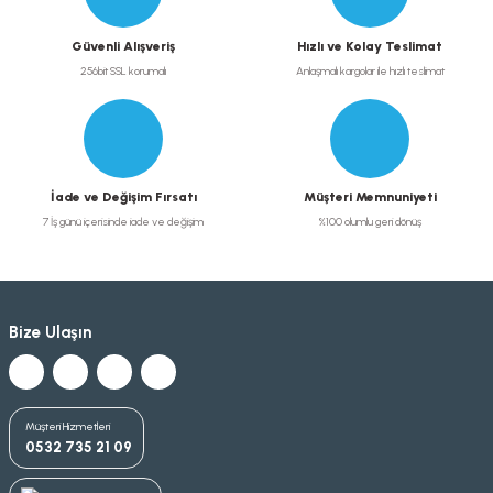
Güvenli Alışveriş
Hızlı ve Kolay Teslimat
256bit SSL korumalı
Anlaşmalı kargolar ile hızlı teslimat
İade ve Değişim Fırsatı
Müşteri Memnuniyeti
7 İş günü içerisinde iade ve değişim
%100 olumlu geri dönüş
Bize Ulaşın
Müşteri Hizmetleri
0532 735 21 09