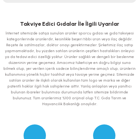
Bu ürünün fiyat bilgisi, resim, ürün açıklamalarında ve diğer konularda
yetersiz gördüğünüz noktaları öneri formunu kullanarak tarafımıza
iletebilirsiniz.
Takviye Edici Gıdalar İle İlgili Uyarılar
Görüş ve önerileriniz için teşekkür ederiz.
İnternet sitemizde satışa sunulan ürünler sporcu gıdası ve gıda takviyesi
kategorilerinde ürünlerdir, kesinlikle beşeri tıbbi ürün veya ilaç değildir.
Ürün resmi kalitesiz, bozuk veya görüntülenemiyor.
Reçete ile satılmazlar, doktor onayı gerektirmezler. Şirketimiz ilaç satışı
yapmamaktadır, bu yüzden satılan ürünlerin çeşitleri hastalıkları önleyici
Ürün açıklamasında eksik bilgiler bulunuyor.
ya da tedavi edici özelliği yoktur. Ürünler sağlıklı ve dengeli bir beslenme
Ürün bilgilerinde hatalar bulunuyor.
düzeninin yerine geçemez. Amacımız tüketiciye en doğru bilgiyi suna
bilmek olup, yer verilen içerik sadece bilinçlendirme amaçlı olup, ürünlerin
Ürün fiyatı diğer sitelerden daha pahalı.
kullanımına yönelik hiçbir taahhüt veya tavsiye yerine geçmez. Sitemizde
Bu ürüne benzer farklı alternatifler olmalı.
satılan ürünler ile ilişkili olarak kullanılan tüm logo ve marka ve diğer
patentli haklar ilgili hak sahiplerine aittir. Yanlış anlaşılan veya yanıltıcı
bulunan ibareler bulunması durumunda lütfen sitemize bildirimde
bulununuz. Tüm ürünlerimiz %100 orijinal olup T.C. Gıda Tarım ve
Hayvancılık Bakanlığı onaylıdır.
Gönder