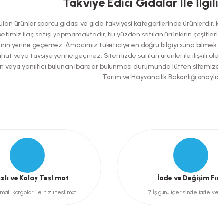
Takviye Edici Gıdalar İle İlgil
Bu ürüne ilk yorumu siz yapın!
an ürünler sporcu gıdası ve gıda takviyesi kategorilerinde ürünlerdir, kes
Yorum Yaz
etimiz ilaç satışı yapmamaktadır, bu yüzden satılan ürünlerin çeşitleri has
nin yerine geçemez. Amacımız tüketiciye en doğru bilgiyi suna bilmek ol
hüt veya tavsiye yerine geçmez. Sitemizde satılan ürünler ile ilişkili ol
şılan veya yanıltıcı bulunan ibareler bulunması durumunda lütfen sitemiz
Tarım ve Hayvancılık Bakanlığı onaylıd
Gönder
ızlı ve Kolay Teslimat
İade ve Değişim Fı
malı kargolar ile hızlı teslimat
7 İş günü içerisinde iade v