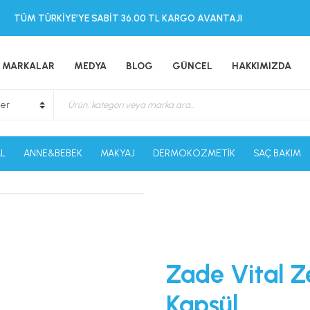
TÜM TÜRKİYE’YE SABİT 36.00 TL KARGO AVANTAJI
MARKALAR
MEDYA
BLOG
GÜNCEL
HAKKIMIZDA
L
ANNE&BEBEK
MAKYAJ
DERMOKOZMETİK
SAÇ BAKIM
Zade Vital Z
Kapsül