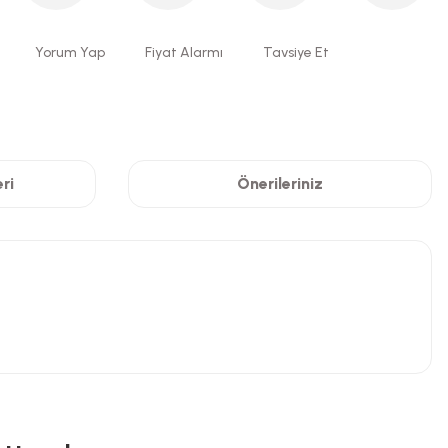
Yorum Yap
Fiyat Alarmı
Tavsiye Et
ri
Önerileriniz
niz.