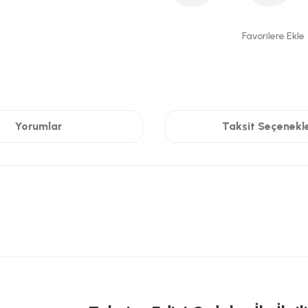
Yorumlar
Taksit Seçenekle
 yetersiz gördüğünüz noktaları öneri formunu kullanarak tarafımıza iletebilirsi