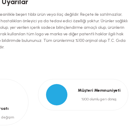
i Uyarılar
inlikle beşeri tıbbi ürün veya ilaç değildir. Reçete ile satılmazlar,
talıkları önleyici ya da tedavi edici özelliği yoktur. Ürünler sağlıklı
up, yer verilen içerik sadece bilinçlendirme amaçlı olup, ürünlerin
arak kullanılan tüm logo ve marka ve diğer patentli haklar ilgili hak
e bildirimde bulununuz. Tüm ürünlerimiz %100 orijinal olup T.C. Gıda
ır.
Müşteri Memnuniyeti
%100 olumlu geri dönüş
rsatı
e değişim