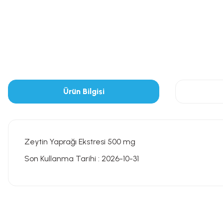
Ürün Bilgisi
Zeytin Yaprağı Ekstresi 500 mg
Son Kullanma Tarihi : 2026-10-31
Bu ürünün fiyat bilgisi, resim, ürün açıklamalarında ve diğer konularda
Görüş ve önerileriniz için teşekkür ederiz.