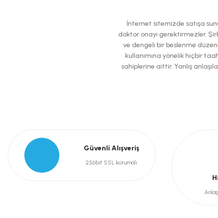
Ürün resmi kalitesiz, bozuk veya görüntülenemiyor.
İnternet sitemizde satışa sunul
Ürün açıklamasında eksik bilgiler bulunuyor.
doktor onayı gerektirmezler. Şirk
ve dengeli bir beslenme düzeni
Ürün bilgilerinde hatalar bulunuyor.
kullanımına yönelik hiçbir taah
Ürün fiyatı diğer sitelerden daha pahalı.
sahiplerine aittir. Yanlış anla
Bu ürüne benzer farklı alternatifler olmalı.
Güvenli Alışveriş
256bit SSL korumalı
H
Anlaş