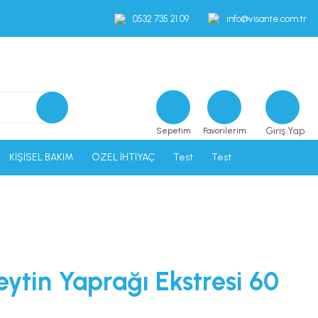
0532 735 21 09
info@visante.com.tr
Giriş Yap
Sepetim
Favorilerim
KİŞİSEL BAKIM
ÖZEL İHTİYAÇ
Test
Test
eytin Yaprağı Ekstresi 60