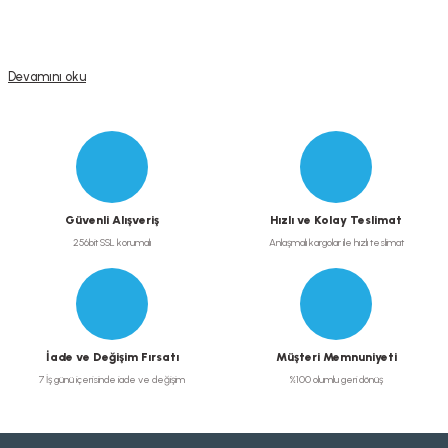
Güvenli Alışveriş
Hızlı ve Kolay Teslimat
256bit SSL korumalı
Anlaşmalı kargolar ile hızlı teslimat
İade ve Değişim Fırsatı
Müşteri Memnuniyeti
7 İş günü içerisinde iade ve değişim
%100 olumlu geri dönüş